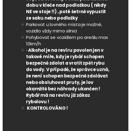
dobu v kleče nad podložkou ( nikdy
NE ve stoje !!) , poté šetrně vypustit
ze saku nebo podložky
Parkovat u lovného místa je možné,
vozidlo vždy mimo silnici
Pohybovat se vozidlem po areálu max
10km/h
· Alkohol je na revíru povolen jen v
takové míře, kdy je rybář schopen
bezpečně zdolat a vratit zpět rybu
do vody. V případě, že správce uzná,
že není schopen bezpečně zdolávat
nebo obsluhovat pruty, je lov
okamžitě bez náhrady ukončen !
Rybář má na revíru již zákaz
rybolovu !
KONTROLOVÁNO !