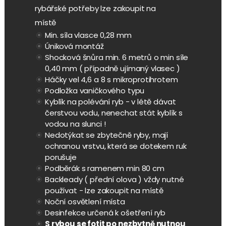
rybářské potřeby lze zakoupit na
místě
Min. síla vlasce 0,28 mm
Úniková montáž
Shocková šnůra min. 6 metrů o min síle
0,40 mm ( případně ujímaný vlasec )
Háčky vel 4,6 a 8 s mikroprotihrotem
Podložka vaničkového typu
Kyblík na polévání ryb - v létě dávat
čerstvou vodu, nenechat stát kyblík s
vodou na slunci !
Nedotýkat se zbytečně ryby, mají
ochranou vrstvu, která se dotekem ruk
porušuje
Podběrák s ramenem min 80 cm
Backleady ( přední olova ) vždy nutné
používat - lze zakoupit na místě
Noční osvětlení místa
Desinfekce určená k ošetření ryb
S rybou se fotit po nezbytně nutnou