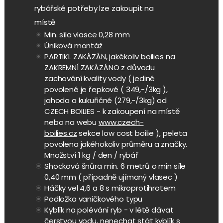
rybářské potřeby lze zakoupit na
místě
Min. síla vlasce 0,28 mm
Úniková montáž
PARTIKL ZAKÁZÁN, jakékoliv boilies na
ZAKREMNÍ ZAKÁZÁNO z důvodu
zachování kvality vody ( jediné
povolené je řepkové ( 349,-/3kg ),
jahoda a kukuřičné (279,-/3kg) od
CZECH BOILIES - k zakoupení na místě
nebo na webu
www.czech-
boilies.cz
sekce low cost boilie ), peleta
povolena jakéhokoliv průměru a značky.
Množství 1 kg / den / rybář
Shocková šnůra min. 6 metrů o min síle
0,40 mm ( případně ujímaný vlasec )
Háčky vel 4,6 a 8 s mikroprotihrotem
Podložka vaničkového typu
Kyblík na polévání ryb - v létě dávat
čerstvou vodu, nenechat stát kyblík s