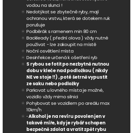
vodou na slunci !
Nedotýkat se zbytečně ryby, mají
ochranou vrstvu, která se dotekem ruk
porušuje
Podběrák s ramenem min 80 cm
Backleady ( přední olova ) vždy nutné
používat - lze zakoupit na místě
Noční osvětlení místa
Desinfekce určená k ošetření ryb
S rybou se fotit po nezbytně nutnou
dobu v kleče nad podložkou ( nikdy
NE ve stoje !!) , poté šetrně vypustit
ze saku nebo podložky
Parkovat u lovného místa je možné,
vozidlo vždy mimo silnici
Pohybovat se vozidlem po areálu max
10km/h
· Alkohol je na revíru povolen jen v
takové míře, kdy je rybář schopen
bezpečně zdolat a vratit zpět rybu